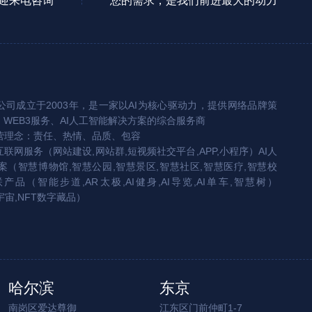
迎来电咨询
您的需求，是我们前进最大的动力
司成立于2003年，是一家以AI为核心驱动力，提供网络品牌策
、WEB3服务、AI人工智能解决方案的综合服务商
营理念：责任、热情、品质、包容
互联网服务（网站建设,网站群,短视频社交平台,APP,小程序）AI人
（智慧博物馆,智慧公园,智慧景区,智慧社区,智慧医疗,智慧校
联产品（智能步道,AR太极,AI健身,AI导览,AI单车,智慧树）
宇宙,NFT数字藏品）
哈尔滨
东京
南岗区爱达尊御
江东区门前仲町1-7