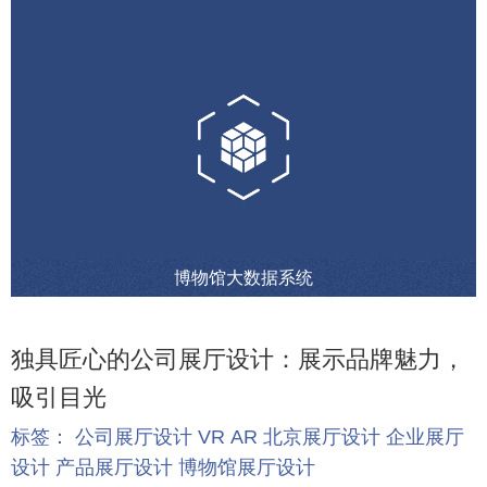
博物馆大数据系统
独具匠心的公司展厅设计：展示品牌魅力，
吸引目光
标签：
公司展厅设计
VR
AR
北京展厅设计
企业展厅
设计
产品展厅设计
博物馆展厅设计