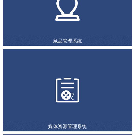
藏品管理系统
媒体资源管理系统