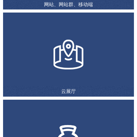
网站、网站群、移动端
云展厅