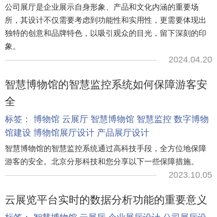
公司展厅是企业展示自身形象、产品和文化内涵的重要场
所，其设计不仅需要考虑到功能性和实用性，更需要体现出
独特的创意和品牌特色，以吸引观众的目光，留下深刻的印
象。
2024.04.20
智慧博物馆的智慧监控系统如何保障游客安
全
标签：
博物馆
云展厅
智慧博物馆
智慧监控
数字博物
馆建设
博物馆展厅设计
产品展厅设计
智慧博物馆的智慧监控系统通过高科技手段，全方位地保障
游客的安全。北京分形科技和您分享以下一些保障措施。
2023.10.05
云展览平台实时的数据分析功能的重要意义