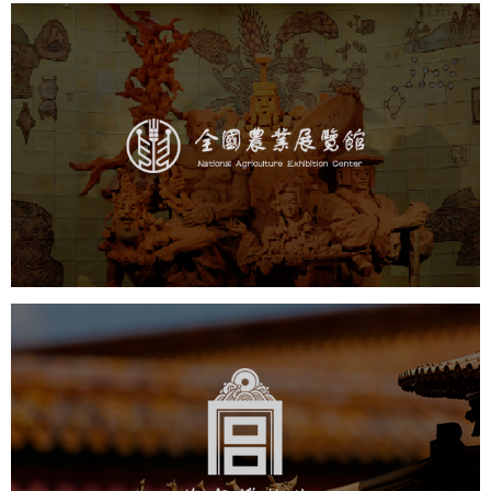
农业展览馆
文化艺术
展馆网站建设
博物馆展厅设计
数字博物馆建设
展厅空间设计
企业展厅设计
公司展厅设计
北京展厅设计
产品展厅设计
故宫博物院