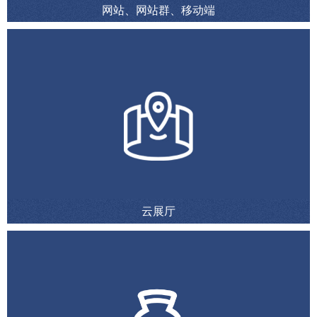
网站、网站群、移动端
云展厅