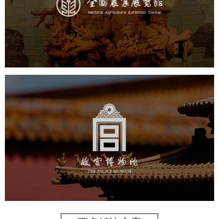
文化艺术
展馆网站建设
博物馆展厅设计
数字博物馆建设
展厅空间设计
企业展厅设计
公司展厅设计
北京展厅设计
产品展厅设计
故宫博物院
文化艺术
博物馆
智慧博物馆
博物馆网站建设
景区网站建设
文创商城
万能专题
网站代运营