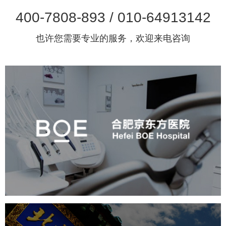
400-7808-893 / 010-64913142
也许您需要专业的服务，欢迎来电咨询
合肥京东方医院
医药医疗
医院网站建设
展厅空间设计
企业展厅设计
公司展厅设计
北京展厅设计
产品展厅设计
博物馆展厅设计
数字博物馆建设