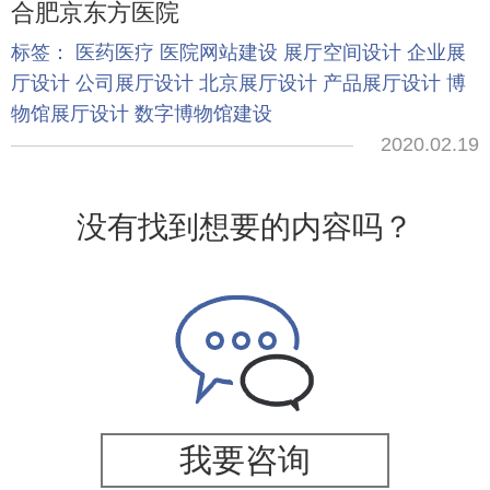
合肥京东方医院
标签：
医药医疗
医院网站建设
展厅空间设计
企业展
厅设计
公司展厅设计
北京展厅设计
产品展厅设计
博
物馆展厅设计
数字博物馆建设
2020.02.19
没有找到想要的内容吗？
我要咨询