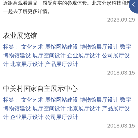
近距离观看展品，感受真实的参观体验。北京分形科技和您
一起去了解更多详情。
2023.09.29
农业展览馆
标签：
文化艺术
展馆网站建设
博物馆展厅设计
数字
博物馆建设
展厅空间设计
企业展厅设计
公司展厅设
计
北京展厅设计
产品展厅设计
2018.03.15
中关村国家自主展示中心
标签：
文化艺术
展馆网站建设
博物馆展厅设计
数字
博物馆建设
展厅空间设计
北京展厅设计
产品展厅设
计
企业展厅设计
公司展厅设计
2018.03.15