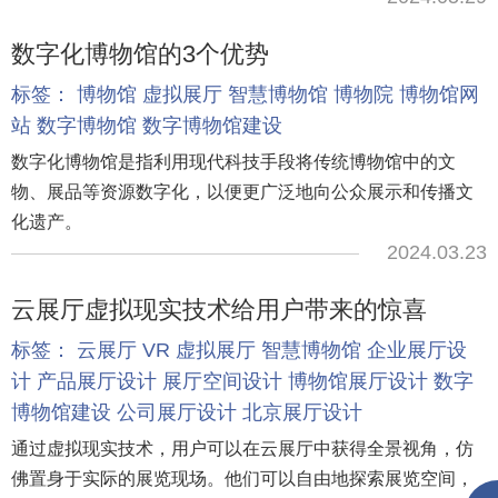
数字化博物馆的3个优势
标签：
博物馆
虚拟展厅
智慧博物馆
博物院
博物馆网
站
数字博物馆
数字博物馆建设
数字化博物馆是指利用现代科技手段将传统博物馆中的文
物、展品等资源数字化，以便更广泛地向公众展示和传播文
化遗产。
2024.03.23
云展厅虚拟现实技术给用户带来的惊喜
标签：
云展厅
VR
虚拟展厅
智慧博物馆
企业展厅设
计
产品展厅设计
展厅空间设计
博物馆展厅设计
数字
博物馆建设
公司展厅设计
北京展厅设计
通过虚拟现实技术，用户可以在云展厅中获得全景视角，仿
佛置身于实际的展览现场。他们可以自由地探索展览空间，