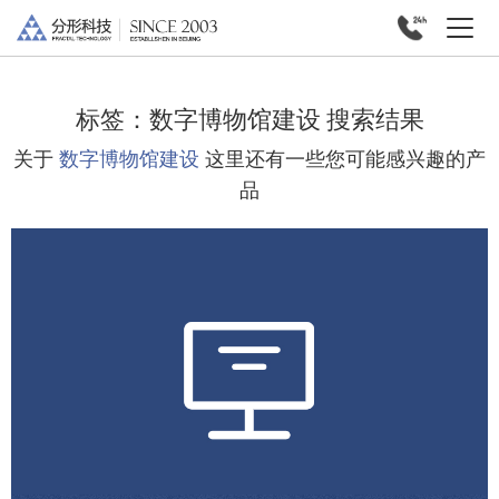
标签：
数字博物馆建设
搜索结果
关于
数字博物馆建设
这里还有一些您可能感兴趣的产
品