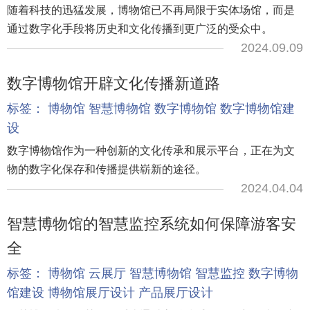
随着科技的迅猛发展，博物馆已不再局限于实体场馆，而是
通过数字化手段将历史和文化传播到更广泛的受众中。
2024.09.09
数字博物馆开辟文化传播新道路
标签：
博物馆
智慧博物馆
数字博物馆
数字博物馆建
设
数字博物馆作为一种创新的文化传承和展示平台，正在为文
物的数字化保存和传播提供崭新的途径。
2024.04.04
智慧博物馆的智慧监控系统如何保障游客安
全
标签：
博物馆
云展厅
智慧博物馆
智慧监控
数字博物
馆建设
博物馆展厅设计
产品展厅设计