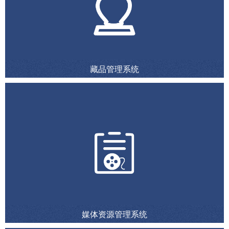
藏品管理系统
媒体资源管理系统