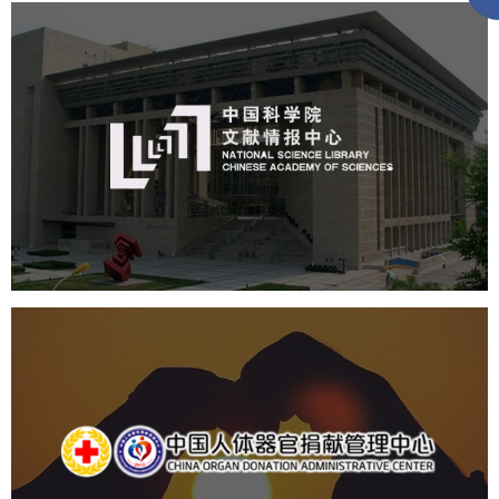
中国科学院文献情报中心
机构组织
网站建设
虚拟展厅
博物馆展厅设计
数字博物馆建设
展厅空间设计
北京展厅设计
产品展厅设计
企业展厅设计
公司展厅设计
中国人体器官捐献管理中心