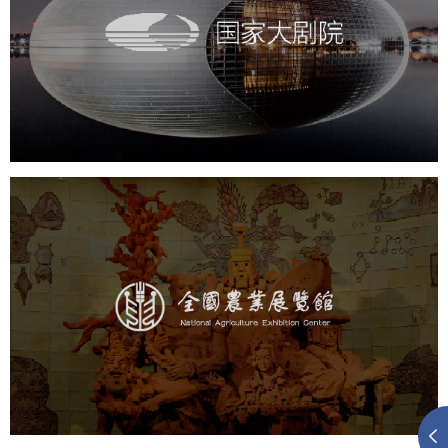
文化艺术
剧院
智慧展馆
展馆网站建设
农业展览馆
文化艺术
展馆网站建设
博物馆展厅设计
数字博物馆建设
展厅空间设计
企业展厅设计
公司展厅设计
北京展厅设计
产品展厅设计