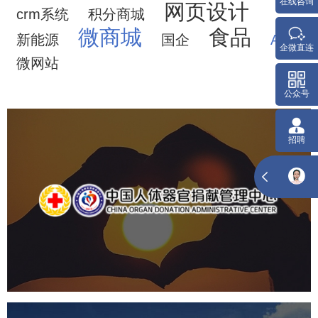
网页设计
crm系统
积分商城
微商城
食品
新能源
国企
APP
微网站
中国人体器官捐献管理中心
机构组织
国企
品牌官网
网站建设
网站设计