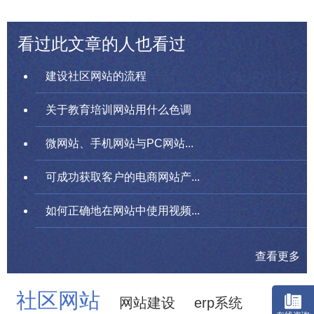
看过此文章的人也看过
建设社区网站的流程
关于教育培训网站用什么色调
微网站、手机网站与PC网站...
可成功获取客户的电商网站产...
如何正确地在网站中使用视频...
查看更多
社区网站
网站建设
erp系统