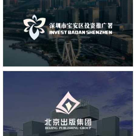
深圳市宝安区投资推广署
机构组织
国企
品牌官网
网站建设
网站设计
北京出版集团
文化艺术
集团官网
品牌官网
集团网站建设
集团网站建设公司
网站建设
网站设计