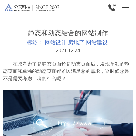
静态和动态结合的网站制作
标签：
网站设计
房地产
网站建设
2021.12.24
在您考虑了是静态页面还是动态页面后，发现单独的静
态页面和单独的动态页面都难以满足您的需求，这时候您是
不是需要考虑二者的结合呢？