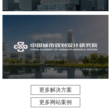
中国城市规划设计研究院
机构组织
国企
品牌官网
网站建设
网站设计
更多解决方案
更多网站案例