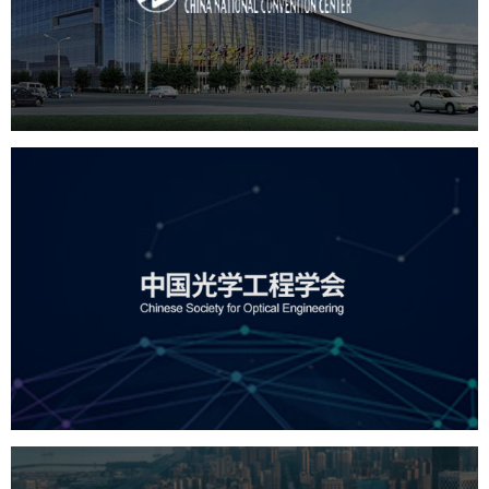
服务行业
专业服务
网站建设
网站设计
中国光学工程学会
机构组织
国企
品牌官网
网站建设
网站设计