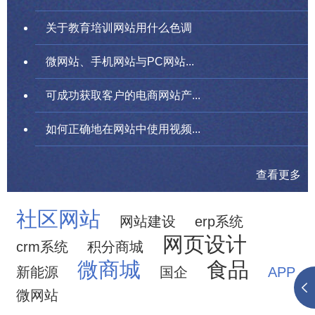
关于教育培训网站用什么色调
微网站、手机网站与PC网站...
可成功获取客户的电商网站产...
如何正确地在网站中使用视频...
查看更多
社区网站
网站建设
erp系统
网页设计
crm系统
积分商城
微商城
食品
新能源
国企
APP
微网站