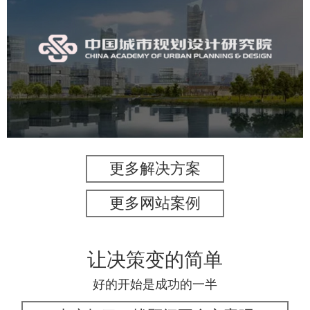
中国城市规划设计研究院
机构组织
国企
品牌官网
网站建设
网站设计
更多解决方案
更多网站案例
让决策变的简单
好的开始是成功的一半