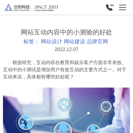
网站互动内容中的小测验的好处
标签：
网站设计
网站建设
品牌官网
2022.12.07
根据研究，互动内容在教育和娱乐客户方面非常有效。
互动中的小测试是增加用户有效互动的主要方式之一。对于
互动来说，具体都有哪些好处呢？