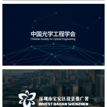
中国光学工程学会
机构组织
国企
品牌官网
网站建设
网站设计
深圳市宝安区投资推广署