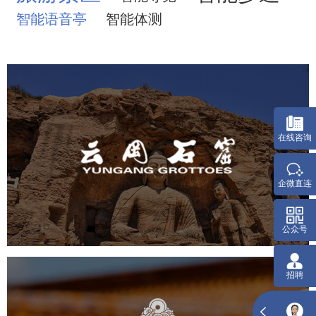
智能语音亭
智能体测
云冈石窟
在线咨询
企微直连
旅游休闲
景区网站建设
品牌官网
网页设计
景区
公众号
招聘
故宫博物院