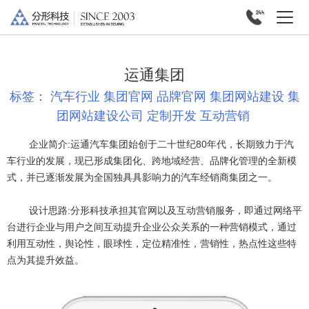
运通集团
标签：
汽车行业
集团官网
品牌官网
集团网站建设
集
团网站建设公司
定制开发
互动营销
企业简介:
运通汽车集团始创于二十世纪80年代，长期致力于汽
车行业的发展，现已形成集团化、跨地域经营、品牌化管理的全新模
式，并已逐渐发展为全国独具具影响力的汽车经销商集团之一。
设计思路:
分形科技承担其官网以及互动营销服务，即通过网络平
台进行企业与用户之间互动提升企业公众关系的一种营销模式，通过
利用互动性，舆论性，眼球性，定位精准性，营销性，热点性这些特
点为其提升效益。