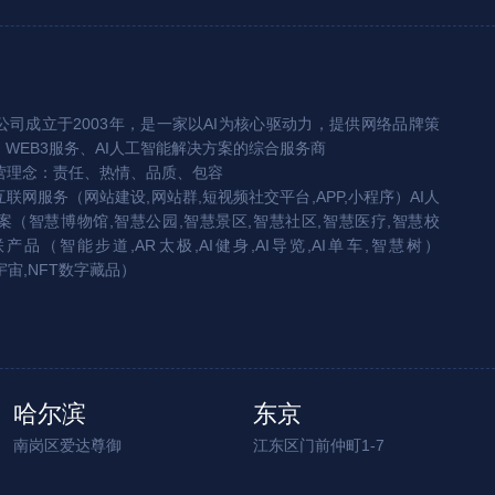
司成立于2003年，是一家以AI为核心驱动力，提供网络品牌策
、WEB3服务、AI人工智能解决方案的综合服务商
营理念：责任、热情、品质、包容
互联网服务（网站建设,网站群,短视频社交平台,APP,小程序）AI人
（智慧博物馆,智慧公园,智慧景区,智慧社区,智慧医疗,智慧校
联产品（智能步道,AR太极,AI健身,AI导览,AI单车,智慧树）
宇宙,NFT数字藏品）
哈尔滨
东京
南岗区爱达尊御
江东区门前仲町1-7