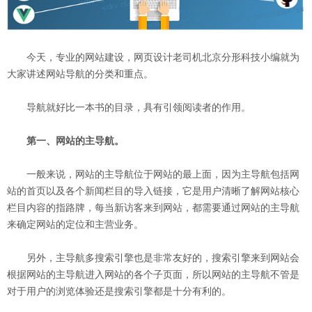
今天，专业的网站建设，网页设计老司机
北京分形科技
小编就为
大家讲述网站导航的分类和重点。
导航就好比一本书的目录，具有引领阅读者的作用。
第一、网站的主导航。
一般来说，网站的主导航位于网站的最上面，因为主导航包括网
站的首页以及各个新闻栏目的导入链接，它是用户清晰了解网站核心
栏目内容的指路牌，每当新访客来到网站，都需要通过网站的主导航
来确定网站的定位和主营业务。
另外，主导航多搜索引擎也是非常友好的，搜索引擎来到网站会
根据网站的主导航进入网站的各个子页面，所以网站的主导航不管是
对于用户的浏览体验还是搜索引擎都是十分有利的。