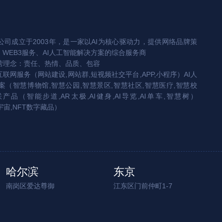
司成立于2003年，是一家以AI为核心驱动力，提供网络品牌策
、WEB3服务、AI人工智能解决方案的综合服务商
营理念：责任、热情、品质、包容
互联网服务（网站建设,网站群,短视频社交平台,APP,小程序）AI人
（智慧博物馆,智慧公园,智慧景区,智慧社区,智慧医疗,智慧校
联产品（智能步道,AR太极,AI健身,AI导览,AI单车,智慧树）
宇宙,NFT数字藏品）
哈尔滨
东京
南岗区爱达尊御
江东区门前仲町1-7