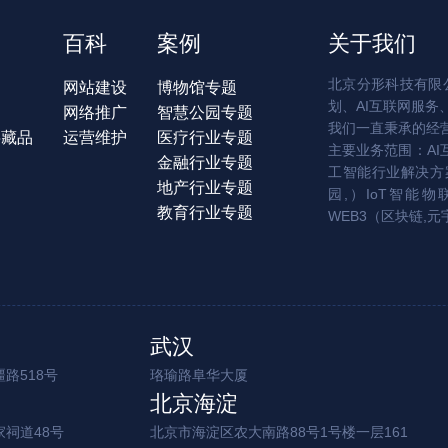
百科
案例
关于我们
北京分形科技有限公
网站建设
博物馆专题
划、AI互联网服务
网络推广
智慧公园专题
我们一直秉承的经
字藏品
运营维护
医疗行业专题
主要业务范围：AI
金融行业专题
工智能行业解决方案
地产行业专题
园,）IoT智能物
教育行业专题
WEB3（区块链,元
武汉
路518号
珞瑜路阜华大厦
北京海淀
家祠道48号
北京市海淀区农大南路88号1号楼一层161