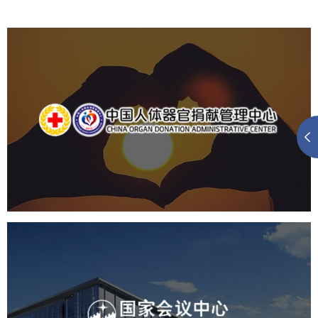
中国人体器官捐献管理中心
机构组织
国企
品牌官网
网站建设
网站设计
国家会议中心