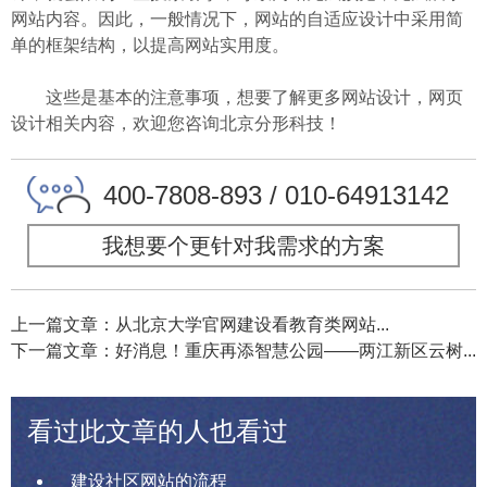
网站内容。因此，一般情况下，网站的自适应设计中采用简
单的框架结构，以提高网站实用度。
这些是基本的注意事项，想要了解更多网站设计，网页
设计相关内容，欢迎您咨询
北京分形科技
！
400-7808-893 / 010-64913142
我想要个更针对我需求的方案
上一篇文章：从北京大学官网建设看教育类网站...
下一篇文章：好消息！重庆再添智慧公园——两江新区云树...
看过此文章的人也看过
建设社区网站的流程