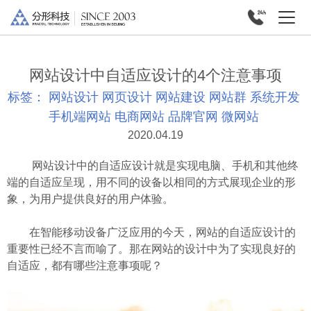
网站设计中自适应设计的4个注意事项
标签：
网站设计
网页设计
网站建设
网站群
系统开发
手机端网站
电商网站
品牌官网
微网站
2020.04.19
网站设计中的自适应设计就是实现电脑、手机和其他终
端的自适应呈现，用不同的设备以相同的方式展现企业的形
象，为用户提供良好的用户体验。
在智能移动设备广泛应用的今天，网站的自适应设计的
重要性已经不言而喻了。那在网站的设计中为了实现良好的
自适应，都有哪些注意事项呢？