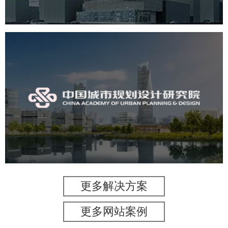
中国城市规划设计研究院
机构组织
国企
品牌官网
网站建设
网站设计
更多解决方案
更多网站案例