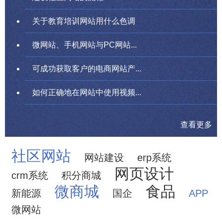
关于教育培训网站用什么色调
微网站、手机网站与PC网站...
可成功获取客户的电商网站产...
如何正确地在网站中使用视频...
查看更多
社区网站
网站建设
erp系统
网页设计
crm系统
积分商城
微商城
食品
新能源
国企
APP
微网站