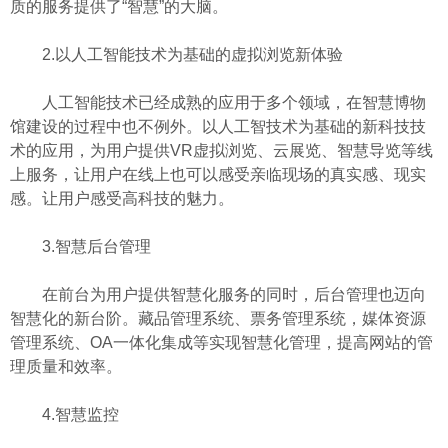
质的服务提供了“智慧”的大脑。
2.以人工智能技术为基础的虚拟浏览新体验
人工智能技术已经成熟的应用于多个领域，在智慧博物
馆建设的过程中也不例外。以人工智技术为基础的新科技技
术的应用，为用户提供VR虚拟浏览、云展览、智慧导览等线
上服务，让用户在线上也可以感受亲临现场的真实感、现实
感。让用户感受高科技的魅力。
3.智慧后台管理
在前台为用户提供智慧化服务的同时，后台管理也迈向
智慧化的新台阶。藏品管理系统、票务管理系统，媒体资源
管理系统、OA一体化集成等实现智慧化管理，提高网站的管
理质量和效率。
4.智慧监控