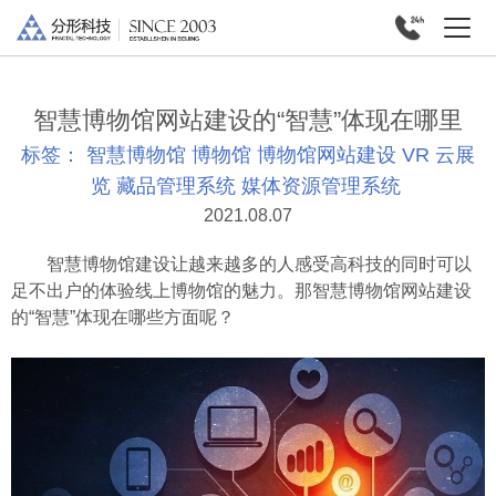
智慧博物馆网站建设的“智慧”体现在哪里
标签：
智慧博物馆
博物馆
博物馆网站建设
VR
云展
览
藏品管理系统
媒体资源管理系统
2021.08.07
智慧博物馆建设让越来越多的人感受高科技的同时可以
足不出户的体验线上博物馆的魅力。那智慧博物馆网站建设
的“智慧”体现在哪些方面呢？