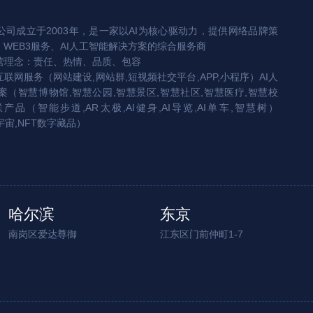
司成立于2003年，是一家以AI为核心驱动力，提供网络品牌策
、WEB3服务、AI人工智能解决方案的综合服务商
营理念：责任、热情、品质、包容
互联网服务（网站建设,网站群,短视频社交平台,APP,小程序）AI人
（智慧博物馆,智慧公园,智慧景区,智慧社区,智慧医疗,智慧校
联产品（智能步道,AR太极,AI健身,AI导览,AI单车,智慧树）
宇宙,NFT数字藏品）
哈尔滨
东京
南岗区爱达尊御
江东区门前仲町1-7