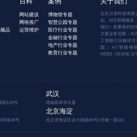
百科
案例
关于我们
北京分形科技有限公
网站建设
博物馆专题
划、AI互联网服务
网络推广
智慧公园专题
我们一直秉承的经
字藏品
运营维护
医疗行业专题
主要业务范围：AI
金融行业专题
工智能行业解决方案
地产行业专题
园,）IoT智能物
教育行业专题
WEB3（区块链,元
武汉
路518号
珞瑜路阜华大厦
北京海淀
家祠道48号
北京市海淀区农大南路88号1号楼一层161