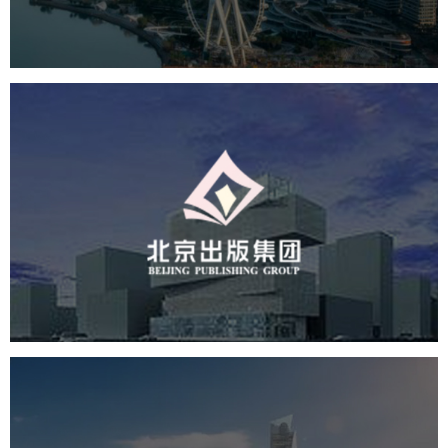
北京出版集团
文化艺术
集团官网
品牌官网
集团网站建设
集团网站建设公司
网站建设
网站设计
中国城市规划设计研究院