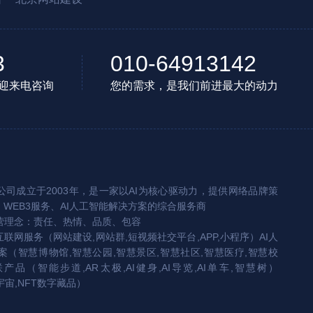
3
010-64913142
迎来电咨询
您的需求，是我们前进最大的动力
司成立于2003年，是一家以AI为核心驱动力，提供网络品牌策
、WEB3服务、AI人工智能解决方案的综合服务商
营理念：责任、热情、品质、包容
互联网服务（网站建设,网站群,短视频社交平台,APP,小程序）AI人
（智慧博物馆,智慧公园,智慧景区,智慧社区,智慧医疗,智慧校
联产品（智能步道,AR太极,AI健身,AI导览,AI单车,智慧树）
宇宙,NFT数字藏品）