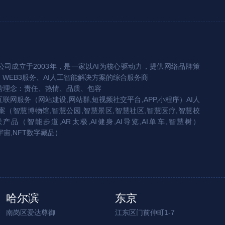
司成立于2003年，是一家以AI为核心驱动力，提供网络品牌策
、WEB3服务、AI人工智能解决方案的综合服务商
营理念：责任、热情、品质、包容
互联网服务（网站建设,网站群,短视频社交平台,APP,小程序）AI人
（智慧博物馆,智慧公园,智慧景区,智慧社区,智慧医疗,智慧校
联产品（智能步道,AR太极,AI健身,AI导览,AI单车,智慧树）
宇宙,NFT数字藏品）
哈尔滨
东京
南岗区爱达尊御
江东区门前仲町1-7