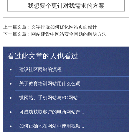
我想要个更针对我需求的方案
上一篇文章：文字排版如何优化网站页面设计
下一篇文章：网站建设中网站安全问题的解决方法
看过此文章的人也看过
建设社区网站的流程
关于教育培训网站用什么色调
微网站、手机网站与PC网站...
可成功获取客户的电商网站产...
如何正确地在网站中使用视频...