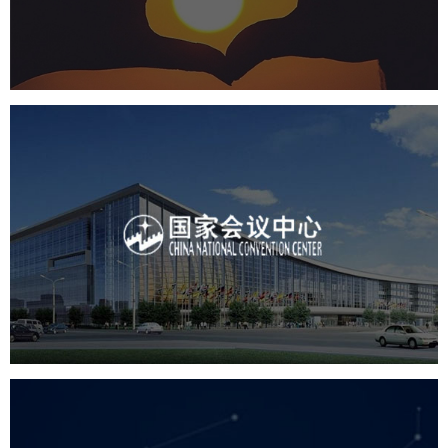
机构组织
国企
品牌官网
网站建设
网站设计
国家会议中心
服务行业
专业服务
网站建设
网站设计