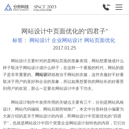
网站设计中页面优化的“四君子”
标签：
网站设计
企业网站设计
网站页面优化
2017.01.25
网站设计主要针对的是网站页面的形象表现，网站想要做成什么
样子取决于网站设计成什么样子，在这样一个看脸的时代，网站的面
子是非常重要的。
网站设计
就相当于网站的衣服，这件衣服好不好看
取决于用户的喜好和企业的形象，所以如果想要你的网站长的好看受
到用户的欢迎，那么一定要在网站设计中多下功夫。
网站设计制作中发挥作用的关键点主要有三个，分别是网站风格
设计、网站代码编辑、网站后期营销推广，本文中分形科技小编要为
大家介绍的是关于网站设计的内容，即网站设计中页面优化的“四君
子”，也就是网站设计中四个突显企业网站设计创特色的内容，它们分