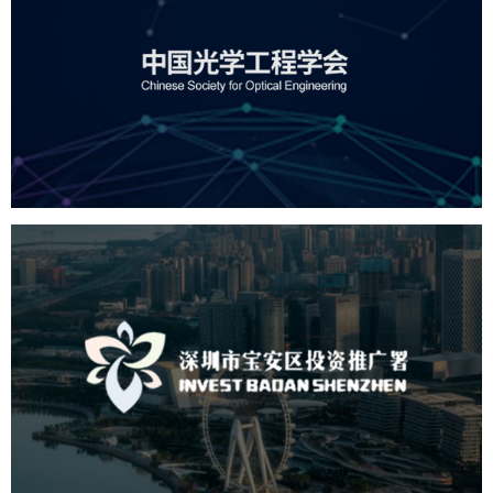
中国光学工程学会
机构组织
国企
品牌官网
网站建设
网站设计
深圳市宝安区投资推广署
机构组织
国企
品牌官网
网站建设
网站设计