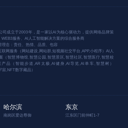
司成立于2003年，是一家以AI为核心驱动力，提供网络品牌策
、WEB3服务、AI人工智能解决方案的综合服务商
营理念：责任、热情、品质、包容
互联网服务（网站建设,网站群,短视频社交平台,APP,小程序）AI人
（智慧博物馆,智慧公园,智慧景区,智慧社区,智慧医疗,智慧校
联产品（智能步道,AR太极,AI健身,AI导览,AI单车,智慧树）
宇宙,NFT数字藏品）
哈尔滨
东京
南岗区爱达尊御
江东区门前仲町1-7