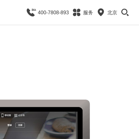
400-7808-893
服务
北京