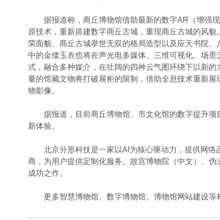
据报道称，商丘博物馆借助最新的数字AR（增强现实
原技术，重新搭建数字商丘古城，重现商丘古城的风貌
荣面貌、商丘古城举世无双的格局造型以及应天书院、
中的金缕玉衣也将在声光电多媒体、三维可视化、场景
式，融合多种媒介，在壮阔的四神云气图环绕下以新的方
量的馆藏文物将打破展柜的限制，借助全息技术重新展
物影像。
据报道，目前商丘博物馆、市文化馆的数字提升项目
新体验。
北京分形科技是一家以AI为核心驱动力，提供网络品
商，为用户提供定制化服务。故宫博物院（中文）、伪
成功之作。
更多智慧博物馆、数字博物馆、博物馆网站建设等相