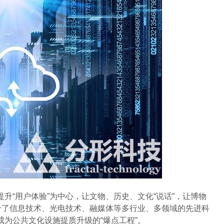
“用户体验”为中心，让文物、历史、文化“说话”，让博物
合了信息技术、光电技术、融媒体等多行业、多领域的先进科
为公共文化设施提质升级的“爆点工程”。