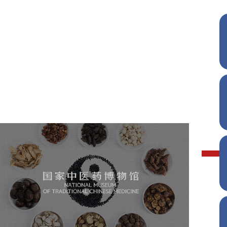
国家中医药博物馆
文化艺术
博物馆
博物馆网站建设
智慧博物馆