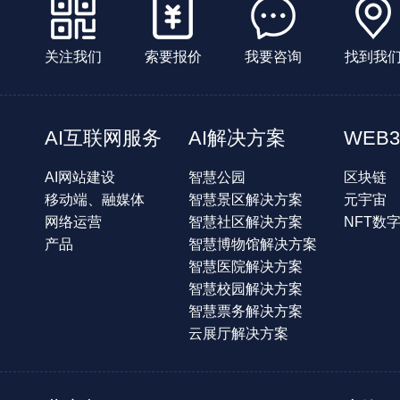
关注我们
索要报价
我要咨询
找到我
AI互联网服务
AI解决方案
WEB3
AI网站建设
智慧公园
区块链
移动端、融媒体
智慧景区解决方案
元宇宙
网络运营
智慧社区解决方案
NFT数
产品
智慧博物馆解决方案
智慧医院解决方案
智慧校园解决方案
智慧票务解决方案
云展厅解决方案