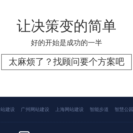
让决策变的简单
好的开始是成功的一半
太麻烦了？找顾问要个方案吧
网站建设
广州网站建设
上海网站建设
智能步道
智慧公