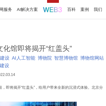
联网服务
AI解决方案
百科
案例
我们
化馆即将揭开“红盖头”
建设
AI人工智能
博物院
智慧博物馆
博物馆网站
建设
22.03.14
即将揭开“红盖头”，给用户带来全新的沉浸式体验。北京分