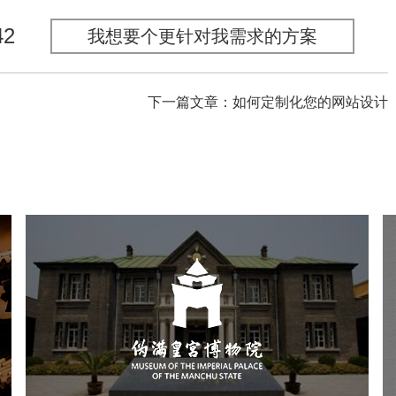
42
我想要个更针对我需求的方案
下一篇文章：如何定制化您的网站设计
伪满皇宫博物院
文化艺术
博物馆
智慧博物馆
博物馆网站建设