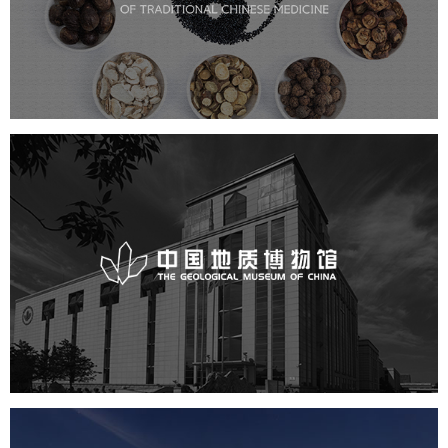
文化艺术
博物馆
博物馆网站建设
智慧博物馆
中国地质博物馆
文化艺术
博物馆
博物馆网站建设
智慧博物馆