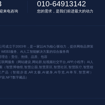
3
010-64913142
迎来电咨询
您的需求，是我们前进最大的动力
司成立于2003年，是一家以AI为核心驱动力，提供网络品牌策
、WEB3服务、AI人工智能解决方案的综合服务商
营理念：责任、热情、品质、包容
互联网服务（网站建设,网站群,短视频社交平台,APP,小程序）AI人
（智慧博物馆,智慧公园,智慧景区,智慧社区,智慧医疗,智慧校
联产品（智能步道,AR太极,AI健身,AI导览,AI单车,智慧树）
宇宙,NFT数字藏品）