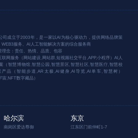
司成立于2003年，是一家以AI为核心驱动力，提供网络品牌策
、WEB3服务、AI人工智能解决方案的综合服务商
营理念：责任、热情、品质、包容
互联网服务（网站建设,网站群,短视频社交平台,APP,小程序）AI人
（智慧博物馆,智慧公园,智慧景区,智慧社区,智慧医疗,智慧校
联产品（智能步道,AR太极,AI健身,AI导览,AI单车,智慧树）
宇宙,NFT数字藏品）
哈尔滨
东京
南岗区爱达尊御
江东区门前仲町1-7