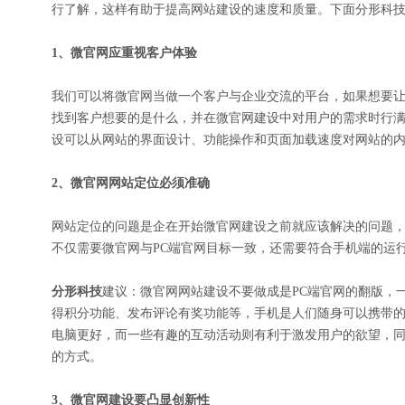
行了解，这样有助于提高网站建设的速度和质量。下面分形科
1、微官网应重视客户体验
我们可以将微官网当做一个客户与企业交流的平台，如果想要
找到客户想要的是什么，并在微官网建设中对用户的需求时行
设可以从网站的界面设计、功能操作和页面加载速度对网站的
2、微官网网站定位必须准确
网站定位的问题是企在开始微官网建设之前就应该解决的问题
不仅需要微官网与PC端官网目标一致，还需要符合手机端的运
分形科技
建议：微官网网站建设不要做成是PC端官网的翻版，
得积分功能、发布评论有奖功能等，手机是人们随身可以携带
电脑更好，而一些有趣的互动活动则有利于激发用户的欲望，
的方式。
3、微官网建设要凸显创新性