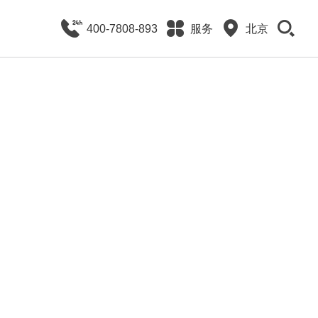
400-7808-893
服务
北京