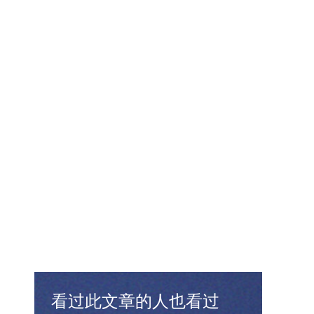
看过此文章的人也看过