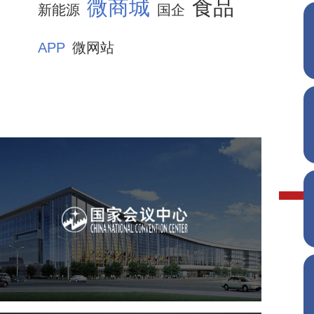
微商城
食品
新能源
国企
APP
微网站
国家会议中心
服务行业
专业服务
网站建设
网站设计