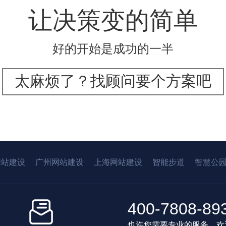
让决策变的简单
好的开始是成功的一半
太麻烦了？找顾问要个方案吧
网站建设
广州网站建设
上海网站建设
智能步道
智慧公
400-7808-89
也许您需要专业的服务，欢