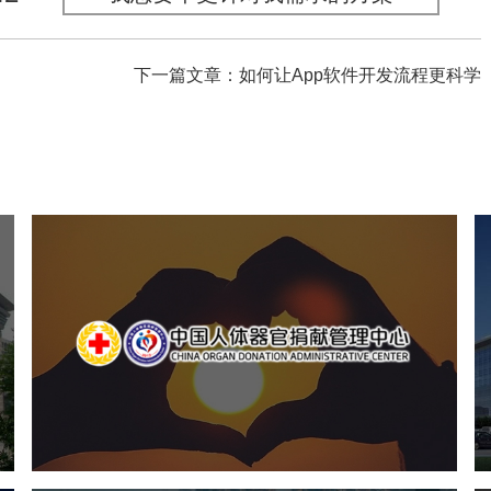
下一篇文章：如何让App软件开发流程更科学
中国人体器官捐献管理中心
机构组织
国企
品牌官网
网站建设
网站设计