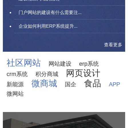
门户网站的建设有什么需要注...
企业如何利用ERP系统提升...
查看更多
社区网站
网站建设
erp系统
网页设计
crm系统
积分商城
微商城
食品
新能源
国企
APP
微网站