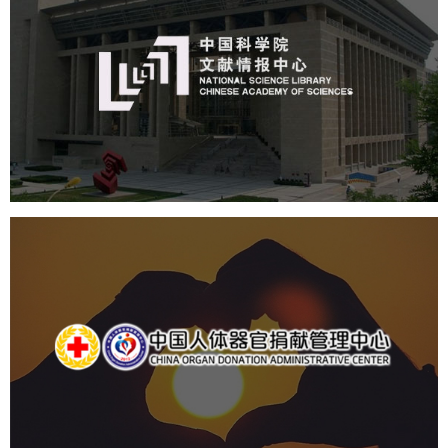
中国科学院文献情报中心
机构组织
网站建设
虚拟展厅
博物馆展厅设计
数字博物馆建设
展厅空间设计
北京展厅设计
产品展厅设计
企业展厅设计
公司展厅设计
中国人体器官捐献管理中心
机构组织
国企
品牌官网
网站建设
网站设计