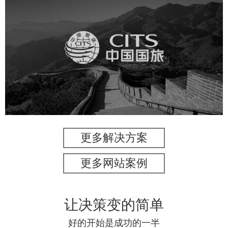
中国国旅
旅游休闲
电商网站
网站建设
更多解决方案
更多网站案例
让决策变的简单
好的开始是成功的一半