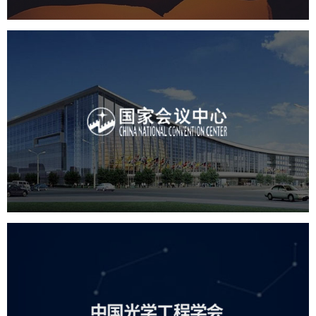
国家会议中心
服务行业
专业服务
网站建设
网站设计
中国光学工程学会