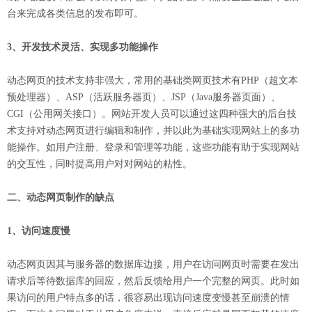
台来完成各类信息的发布即可。
3、开发技术灵活、实现多功能操作
动态网页的技术支持非强大，常用的基础类网页技术有PHP（超文本
预处理器）、ASP（活跃服务器页）、JSP（Java服务器页面）、
CGI（公用网关接口）。网站开发人员可以通过这四种强大的后台技
术支持对动态网页进行编辑和制作，并以此为基础实现网站上的多功
能操作。如用户注册、登录和管理等功能，这些功能有助于实现网站
的交互性，同时提高用户对对网站的粘性。
二、动态网页制作的缺点
1、访问速度慢
动态网页因其与服务器的数据库边接，用户在访问网页时需要在发出
请求后等待数据库的回应，然后反馈给用户一个完整的网页。此时如
果访问的用户特点多的话，很容易出现访问速度变慢甚至崩溃的情