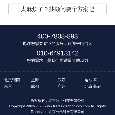
太麻烦了？找顾问要个方案吧
400-7808-893
也许您需要专业的服务，欢迎来电咨询
010-64913142
您的需求，是我们前进最大的动力
北京朝阳
上海
武汉
哈尔滨
东京
成都
广州
北京海淀
版权所有：北京分形科技有限公司
Copyright 2003-2023 www.fractal-technology.com All Rights
Reserved. 北京分形科技有限公司