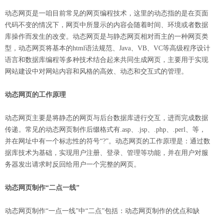
动态网页是一咱目前常见的网页编程技术，这里的动态指的是在页面
代码不变的情况下，网页中所显示的内容会随着时间、环境或者数据
库操作而发生的改变。动态网页是与静态网页相对而主的一种网页类
型，动态网页将基本的html语法规范、Java、VB、VC等高级程序设计
语言和数据库编程等多种技术结合起来共同生成网页，主要用于实现
网站建设中对网站内容和风格的高效、动态和交互式的管理。
动态网页的工作原理
动态网页主要是将静态的网页与后台数据库进行交互，进而完成数据
传递。常见的动态网页制作后缀格式有.asp、.jsp、.php、.perl、等，
并在网址中有一个标志性的符号“?”。动态网页的工作原理是：通过数
据库技术为基础，实现用户注册、登录、管理等功能，并在用户对服
务器发出请求时反回给用户一个完整的网页。
动态网页制作“二点一线”
动态网页制作“一点一线”中“二点”包括：动态网页制作的优点和缺