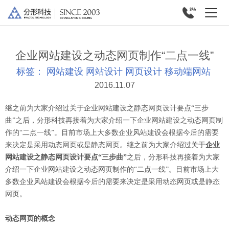
企业网站建设之动态网页制作“二点一线”
标签：
网站建设
网站设计
网页设计
移动端网站
2016.11.07
继之前为大家介绍过关于企业网站建设之静态网页设计要点“三步
曲”之后，分形科技再接着为大家介绍一下企业网站建设之动态网页制
作的“二点一线”。目前市场上大多数企业风站建设会根据今后的需要
来决定是采用动态网页或是静态网页。
继之前为大家介绍过关于
企业
网站建设之静态网页设计要点“三步曲”
之后，分形科技再接着为大家
介绍一下企业网站建设之动态网页制作的“二点一线”。目前市场上大
多数企业风站建设会根据今后的需要来决定是采用动态网页或是静态
网页。
动态网页的概念