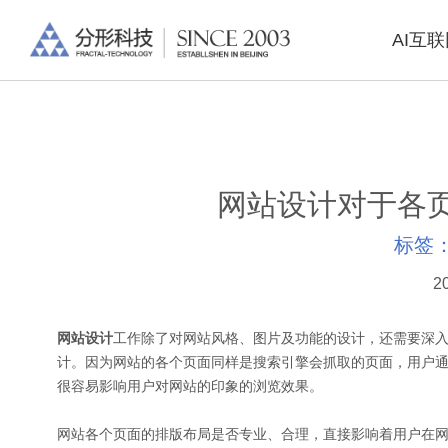
AI互
网站设计对于各
标签
2
网站设计
工作除了对网站风格、图片及功能的设计，还需要深
计。因为网站的各个页面同样是搜索引擎会抓取的页面，用户
很容易影响用户对网站的印象的浏览效果。
网站各个页面的排版布局是否专业、合理，直接影响着用户在