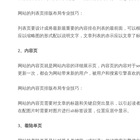
网站的列表页排版布局专业技巧：
列表页要设计成将最新最重要的内容排在列表的最前面，可以
应以缩略图的形式配以说明文字，文章列表的赤示应以文章了
2、内容页
网站的内容页就是网站内容的详细展示页，内容页的内容对于s
更新一次，都会为网站带来新的用户，被用户和搜索引擎喜欢
网站的内容页排版布局专业技巧：
网站的内容页需要对文章的标题和关键启突出显示，以引起读
在配图片时需要对图片进行alt标签设置，位置应居中显示。
3、着陆单页