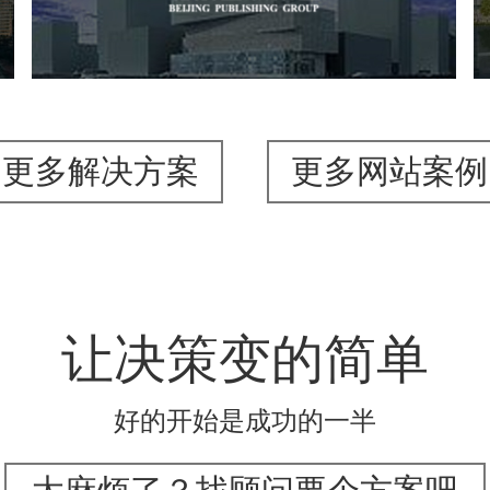
集团网站建设公司
网站建设
网站设计
更多解决方案
更多网站案例
让决策变的简单
好的开始是成功的一半