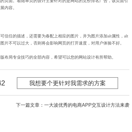
化的页面。着陆单页的设计主要针对的是网站的竞价排名广告，该页面引
扩展内容。
信任的描述，还需要为春配上相应的图片，并为图片添加alt属性，alt
的图片不可以过大，否则将会影响网页的打开速度，对用户体验不好。
排版布局专业技巧的全部内容，希望可以您的网站设计有所帮助。
42
我想要个更针对我需求的方案
下一篇文章：一大波优秀的电商APP交互设计方法来袭