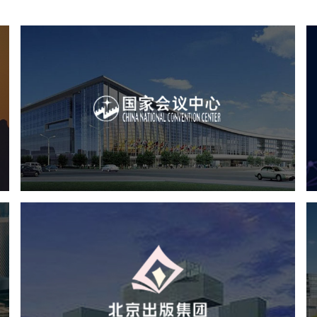
心
国家会议中心
服务行业
专业服务
网站建设
网站设计
北京出版集团
文化艺术
集团官网
品牌官网
集团网站建设