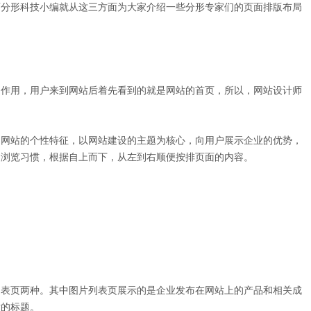
面分形科技小编就从这三方面为大家介绍一些分形专家们的页面排版布局
的作用，用户来到网站后着先看到的就是网站的首页，所以，网站设计师
出网站的个性特征，以网站建设的主题为核心，向用户展示企业的优势，
的浏览习惯，根据自上而下，从左到右顺便按排页面的内容。
列表页两种。其中图片列表页展示的是企业发布在网站上的产品和相关成
章的标题。