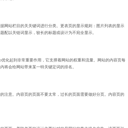
根据网站栏目的关关键词进行分类。更表页的显示规则：图片列表的显示
标题配以关链词显示，较长的标题或设计为不宛全显示。
eo优化起到非常重要作用，它支撑着网站的权重和流量。网站的内容页每
的内将会给网站带来某一特关键定词的排名。
者的注意。内容页的页面不要太常，过长的页面需要做好分页。内容页的