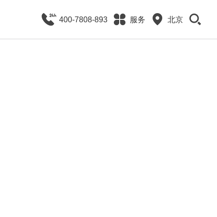
400-7808-893
服务
北京