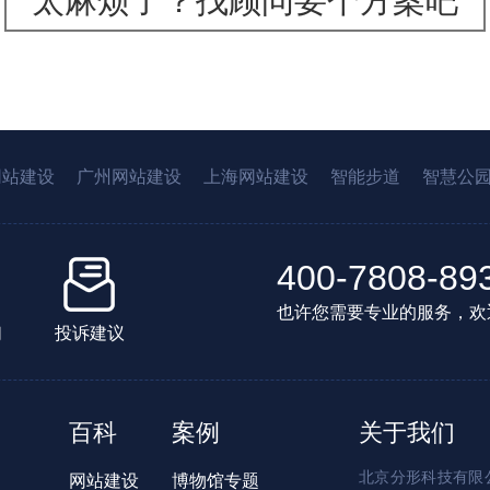
太麻烦了？找顾问要个方案吧
网站建设
广州网站建设
上海网站建设
智能步道
智慧公
400-7808-89
也许您需要专业的服务，欢
们
投诉建议
百科
案例
关于我们
北京分形科技有限公
网站建设
博物馆专题