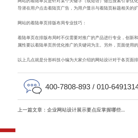
网站的着陆单页是针对某个关键字（或短语）做过搜索引擎优
导潜在用户点击着陆页广告，为用户显示与着陆页标题相关的
网站的着陆单页排版布局专业技巧：
着陆单页在排版布局时不仅需要对推广的产品进行专业，创新和可
属性要以着陆单页所优化推广的关键词为主。另外，页面使用
以上几点就是分形科技小编为大家介绍的网站设计对于各页面
400-7808-893 / 010-649131
上一篇文章：企业网站设计展示要点应掌握哪些...