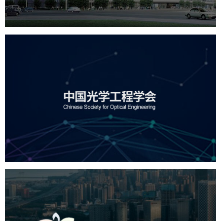
中国光学工程学会
机构组织
国企
品牌官网
网站建设
网站设计
深圳市宝安区投资推广署