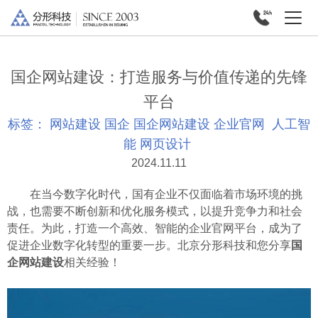
国企网站建设：打造服务与价值传递的先锋
平台
标签：
网站建设
国企
国企网站建设
企业官网
人工智
能
网页设计
2024.11.11
在当今数字化时代，国有企业不仅面临着市场环境的挑
战，也需要不断创新和优化服务模式，以提升竞争力和社会
责任。为此，打造一个高效、智能的企业官网平台，成为了
促进企业数字化转型的重要一步。北京分形科技和您分享
国
企网站建设
相关经验！