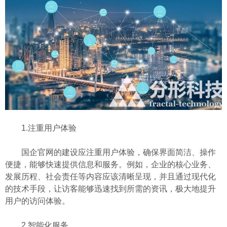
1.注重用户体验
国企官网的建设应注重用户体验，确保界面简洁、操作
便捷，能够快速提供信息和服务。例如，企业的核心业务、
发展历程、社会责任等内容应该清晰呈现，并且通过现代化
的技术手段，让访客能够迅速找到所需的资讯，极大地提升
用户的访问体验。
2.智能化服务