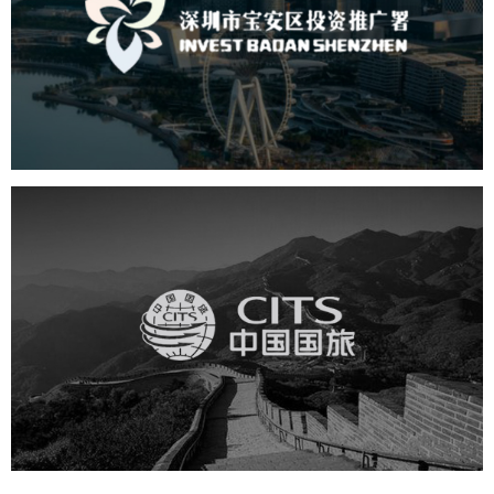
机构组织
国企
品牌官网
网站建设
网站设计
中国国旅
旅游休闲
电商网站
网站建设