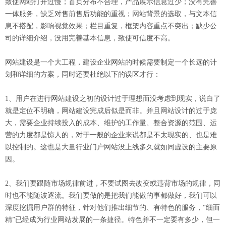
致使网站打开过慢；首页分布不合理，产品展示信息过少；没有完善
一体服务，缺乏对售前售后功能的重视；网站背景的选取，与文本信
息不搭配，影响视觉效果；栏目重复，框架内容重点不突出；缺少公
司的详细介绍，没用完善基本信息，致使可信度不高。
网站建设是一个大工程，建设企业网站的时候需要制定一个长远的计
划和详细的方案，同时还要杜绝以下的误区才行：
1、用户在进行网站建设之初的设计过于理想而没考虑到现实，说白了
就是定位不明确，网站建设完成后似是而非。并且网站设计的过于庞
大，需要企业持续投入的成本、维护的工作量、整合资源的范围、运
营的力度都是惊人的，对于一般的企业来说都是不太现实的、也是难
以控制的。这也是大量行业门户网站没上线多久就如同虚设的主要原
因。
2、我们要跟随市场规律前进，不要试图去改变或违背市场的规律，同
时也不能随波逐流。我们要做的是把我们能做的事都做好，我们可以
深度挖掘用户群的特征，针对他们推出细节的、有特色的服务，“细而
精”已经成为行业网站发展的一条捷径。特色并不一定要有多少，但一