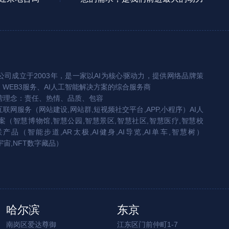
司成立于2003年，是一家以AI为核心驱动力，提供网络品牌策
、WEB3服务、AI人工智能解决方案的综合服务商
营理念：责任、热情、品质、包容
互联网服务（网站建设,网站群,短视频社交平台,APP,小程序）AI人
（智慧博物馆,智慧公园,智慧景区,智慧社区,智慧医疗,智慧校
联产品（智能步道,AR太极,AI健身,AI导览,AI单车,智慧树）
宇宙,NFT数字藏品）
哈尔滨
东京
南岗区爱达尊御
江东区门前仲町1-7