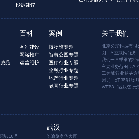
们
投诉建议
百科
案例
关于我们
北京分形科技有限公
网站建设
博物馆专题
划、AI互联网服务
网络推广
智慧公园专题
我们一直秉承的经
字藏品
运营维护
医疗行业专题
主要业务范围：AI
金融行业专题
工智能行业解决方案
地产行业专题
园,）IoT智能物
教育行业专题
WEB3（区块链,元
武汉
路518号
珞瑜路阜华大厦