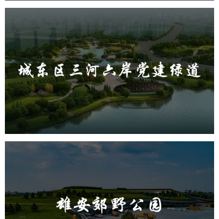
城东区三河六岸党建绿道
旅游休闲
公园
AI人工智能
智慧公园
智能步道
AR太极
智能大数据平台
雄安郊野公园