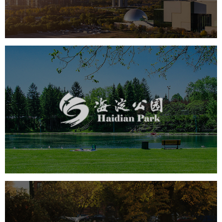
智慧体育公园
智能步道
智能大数据平台
海淀公园
旅游休闲
公园
AI人工智能
智慧公园
智能步道
智能大数据平台
AR太极
智能语音亭
飞凤山奥体公园