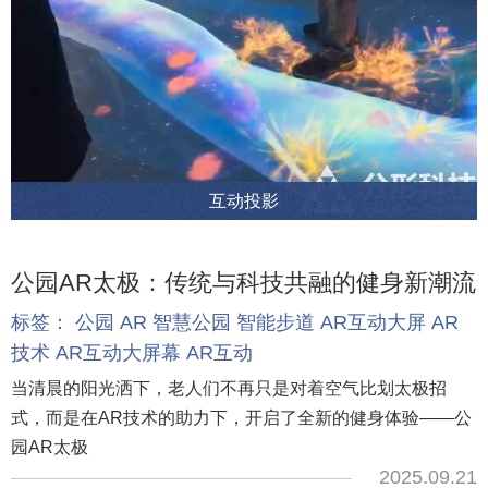
互动投影
公园AR太极：传统与科技共融的健身新潮流
标签：
公园
AR
智慧公园
智能步道
AR互动大屏
AR
技术
AR互动大屏幕
AR互动
当清晨的阳光洒下，老人们不再只是对着空气比划太极招
式，而是在AR技术的助力下，开启了全新的健身体验——公
园AR太极
2025.09.21