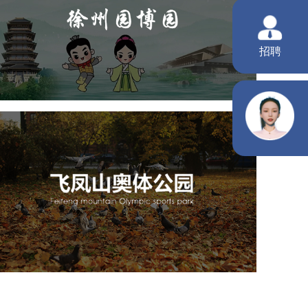
旅游休闲
公园
AI人工智能
智慧公园
智能步道
人脸识别
智能大数据平台
飞凤山奥体公园
旅游休闲
公园
AI人工智能
智慧公园
智慧体育公园
智能步道
智能大数据平台
AR太极
智能体测