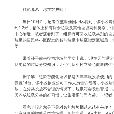
精彩弹幕，尽在客户端
当日10时许，记者在盛世佳园小区看到，该小区每栋
约1.2米，箱体上标有厨余垃圾及其他垃圾两种类别，
中心附近，笔者还看到了一组标有可回收垃圾类别的垃
垃圾的居民将小区配发的智能垃圾卡放至指定区域后，
闭。
带着孙子前来投放垃圾的吴女士说：“现在天气逐渐
到更多的垃圾分类知识，让他们从小树立绿色健康的生活
据了解，这款智能化垃圾箱是去年年底投放使用的，
设置14台。该小区物业公司工作人员告诉笔者，小区
放，在分类投放不合理的情况下，垃圾箱会发出警报，
民养成垃圾分类的好习惯，让生活更时尚有趣。（记者
看完了报道您是不是对智能垃圾桶越来越有兴趣了，那
北京分形的智能分类垃圾桶、智能步道，AR太极，AR