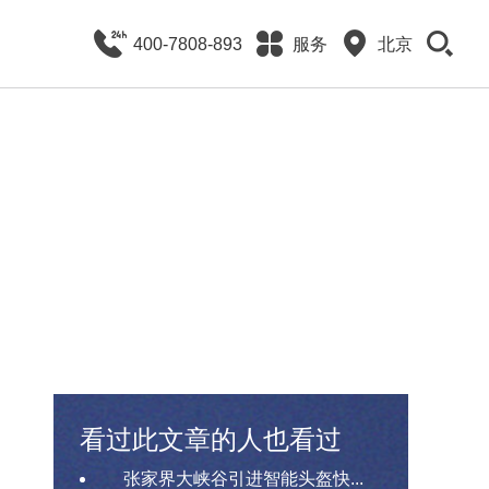
400-7808-893
服务
北京
看过此文章的人也看过
张家界大峡谷引进智能头盔快...