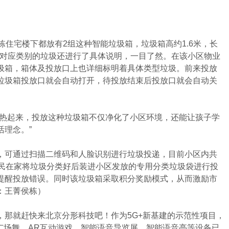
住宅楼下都放有2组这种智能垃圾箱，垃圾箱高约1.6米，长
相对应类别的垃圾还进行了具体说明，一目了然。在该小区物业
圾箱，箱体及投放口上也详细标明着具体类型垃圾。前来投放
垃圾箱投放口就会自动打开，待投放结束后投放口就会自动关
热起来，投放这种垃圾箱不仅净化了小区环境，还能让孩子学
理念。”
可通过扫描二维码和人脸识别进行垃圾投递，目前小区内共
居民在家将垃圾分类好后装进小区发放的专用分类垃圾袋进行投
提醒投放错误。同时该垃圾箱采取积分奖励模式，从而激励市
：王菁侯栋）
就赶快来北京分形科技吧！作为5G+新基建的示范性项目，
广场舞，AR互动游戏，智能语音导览屏，智能语音亭等设备已