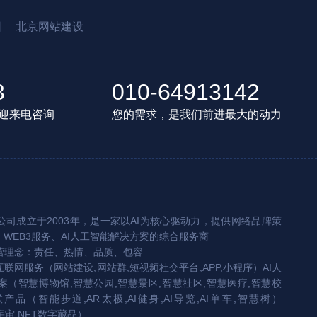
园
北京网站建设
3
010-64913142
迎来电咨询
您的需求，是我们前进最大的动力
司成立于2003年，是一家以AI为核心驱动力，提供网络品牌策
、WEB3服务、AI人工智能解决方案的综合服务商
营理念：责任、热情、品质、包容
互联网服务（网站建设,网站群,短视频社交平台,APP,小程序）AI人
（智慧博物馆,智慧公园,智慧景区,智慧社区,智慧医疗,智慧校
联产品（智能步道,AR太极,AI健身,AI导览,AI单车,智慧树）
宇宙,NFT数字藏品）