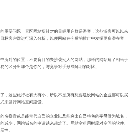
展的重要问题，景区网站所针对的目标用户群是游客，这些游客可以以来
对目标客户群进行深入分析，以便网站在今后的推广中发掘更多潜在客
手中所处的位置，不要盲目的去抄袭别人的网站，那样的网站建了相当于
容易的区分出哪个是你的，与竞争对手形成鲜明的对比。
社了，这些旅行社有大有小，所以不是所有想要建设网站的企业都可以买
方式来进行网站空间建设。
己的名拼音或是能带代自己的企业以及能突出自己特色的字母做为域名，
名的减少，网站域名的申请越来越难了。网站空租用时应对空间的软件、
拓展性。