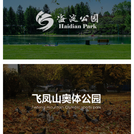
海淀公园
旅游休闲
公园
AI人工智能
智慧公园
智能步道
智能大数据平台
AR太极
智能语音亭
飞凤山奥体公园
旅游休闲
公园
AI人工智能
智慧公园
智慧体育公园
智能步道
智能大数据平台
AR太极
智能体测