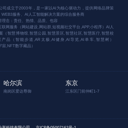
司成立于2003年，是一家以AI为核心驱动力，提供网络品牌策
、WEB3服务、AI人工智能解决方案的综合服务商
营理念：责任、热情、品质、包容
互联网服务（网站建设,网站群,短视频社交平台,APP,小程序）AI人
（智慧博物馆,智慧公园,智慧景区,智慧社区,智慧医疗,智慧校
联产品（智能步道,AR太极,AI健身,AI导览,AI单车,智慧树）
宇宙,NFT数字藏品）
哈尔滨
东京
南岗区爱达尊御
江东区门前仲町1-7
ed. 北京分形科技有限公司
京ICP备05007162号-1