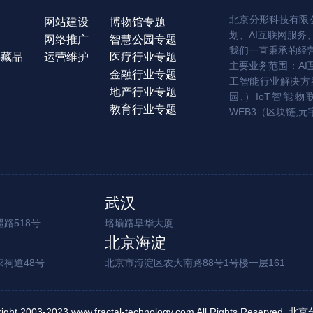
北京分形科技有限公
网站建设
博物馆专题
划、AI互联网服务
网络推广
智慧公园专题
我们一直秉承的经
字藏品
运营维护
医疗行业专题
主要业务范围：AI
金融行业专题
工智能行业解决方案
地产行业专题
园,）IoT智能物
教育行业专题
WEB3（区块链,元
武汉
路518号
珞瑜路阜华大厦
北京海淀
家祠道48号
北京市海淀区农大南路88号1号楼一层161
right 2003-2023 www.fractal-technology.com All Rights Reserv