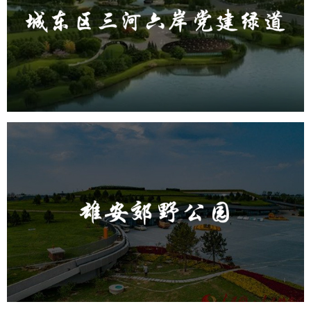
旅游休闲
公园
AI人工智能
智慧公园
智能步道
AR太极
智能大数据平台
雄安郊野公园
旅游休闲
公园
AI人工智能
智慧公园
智能灯杆
智能照明系统
智能垃圾桶