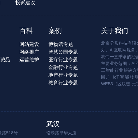
们
投诉建议
百科
案例
关于我们
北京分形科技有限公
网站建设
博物馆专题
划、AI互联网服务
网络推广
智慧公园专题
我们一直秉承的经
字藏品
运营维护
医疗行业专题
主要业务范围：AI
金融行业专题
工智能行业解决方案
地产行业专题
园,）IoT智能物
教育行业专题
WEB3（区块链,元
武汉
路518号
珞瑜路阜华大厦