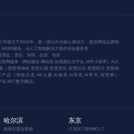
司成立于2003年，是一家以AI为核心驱动力，提供网络品牌策
、WEB3服务、AI人工智能解决方案的综合服务商
营理念：责任、热情、品质、包容
互联网服务（网站建设,网站群,短视频社交平台,APP,小程序）AI人
（智慧博物馆,智慧公园,智慧景区,智慧社区,智慧医疗,智慧校
联产品（智能步道,AR太极,AI健身,AI导览,AI单车,智慧树）
宇宙,NFT数字藏品）
哈尔滨
东京
南岗区爱达尊御
江东区门前仲町1-7