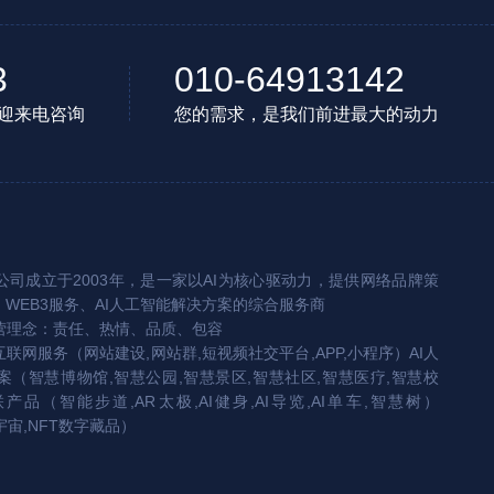
3
010-64913142
迎来电咨询
您的需求，是我们前进最大的动力
司成立于2003年，是一家以AI为核心驱动力，提供网络品牌策
、WEB3服务、AI人工智能解决方案的综合服务商
营理念：责任、热情、品质、包容
互联网服务（网站建设,网站群,短视频社交平台,APP,小程序）AI人
（智慧博物馆,智慧公园,智慧景区,智慧社区,智慧医疗,智慧校
联产品（智能步道,AR太极,AI健身,AI导览,AI单车,智慧树）
宇宙,NFT数字藏品）