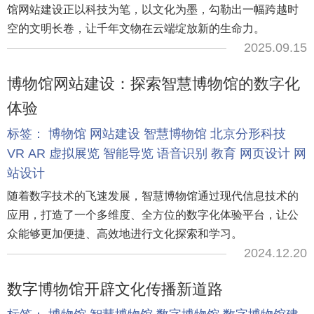
馆网站建设正以科技为笔，以文化为墨，勾勒出一幅跨越时
空的文明长卷，让千年文物在云端绽放新的生命力。
2025.09.15
博物馆网站建设：探索智慧博物馆的数字化
体验
标签：
博物馆
网站建设
智慧博物馆
北京分形科技
VR
AR
虚拟展览
智能导览
语音识别
教育
网页设计
网
站设计
随着数字技术的飞速发展，智慧博物馆通过现代信息技术的
应用，打造了一个多维度、全方位的数字化体验平台，让公
众能够更加便捷、高效地进行文化探索和学习。
2024.12.20
数字博物馆开辟文化传播新道路