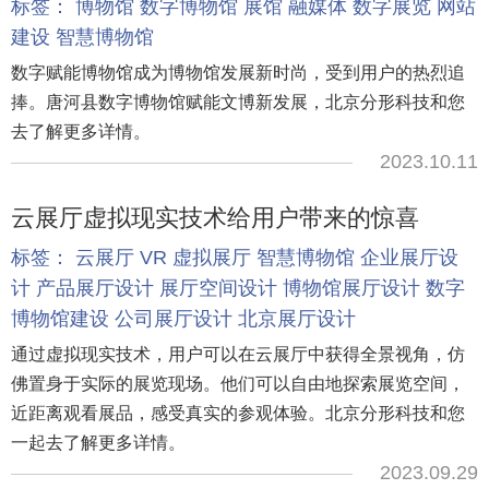
标签：
博物馆
数字博物馆
展馆
融媒体
数字展览
网站
建设
智慧博物馆
数字赋能博物馆成为博物馆发展新时尚，受到用户的热烈追
捧。唐河县数字博物馆赋能文博新发展，北京分形科技和您
去了解更多详情。
2023.10.11
云展厅虚拟现实技术给用户带来的惊喜
标签：
云展厅
VR
虚拟展厅
智慧博物馆
企业展厅设
计
产品展厅设计
展厅空间设计
博物馆展厅设计
数字
博物馆建设
公司展厅设计
北京展厅设计
通过虚拟现实技术，用户可以在云展厅中获得全景视角，仿
佛置身于实际的展览现场。他们可以自由地探索展览空间，
近距离观看展品，感受真实的参观体验。北京分形科技和您
一起去了解更多详情。
2023.09.29