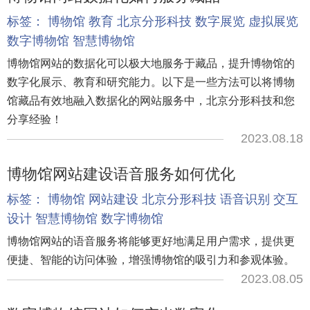
标签：
博物馆
教育
北京分形科技
数字展览
虚拟展览
数字博物馆
智慧博物馆
博物馆网站的数据化可以极大地服务于藏品，提升博物馆的
数字化展示、教育和研究能力。以下是一些方法可以将博物
馆藏品有效地融入数据化的网站服务中，北京分形科技和您
分享经验！
2023.08.18
博物馆网站建设语音服务如何优化
标签：
博物馆
网站建设
北京分形科技
语音识别
交互
设计
智慧博物馆
数字博物馆
博物馆网站的语音服务将能够更好地满足用户需求，提供更
便捷、智能的访问体验，增强博物馆的吸引力和参观体验。
2023.08.05