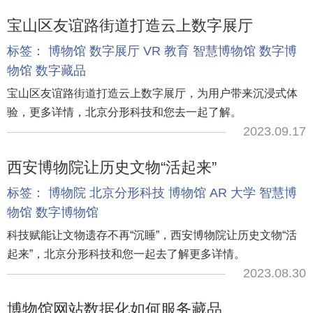
宝山区友谊路街道打造云上数字展厅
标签：
博物馆
数字展厅
VR
教育
智慧博物馆
数字博
物馆
数字藏品
宝山区友谊路街道打造云上数字展厅，为用户带来沉浸式体
验，更多详情，北京分形科技和您去一起了解。
2023.09.17
西安博物院让历史文物“活起来”
标签：
博物院
北京分形科技
博物馆
AR
大学
智慧博
物馆
数字博物馆
科技赋能让文物遗存不再“沉睡”，西安博物院让历史文物“活
起来”，北京分形科技和您一起去了解更多详情。
2023.08.30
博物馆网站数据化如何服务藏品