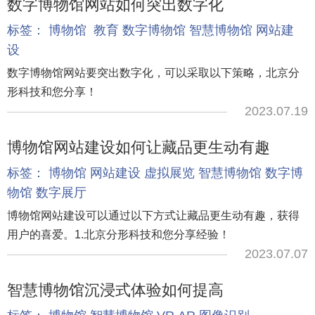
数字博物馆网站如何突出数字化
标签：
博物馆
教育
数字博物馆
智慧博物馆
网站建
设
数字博物馆网站要突出数字化，可以采取以下策略，北京分
形科技和您分享！
2023.07.19
博物馆网站建设如何让藏品更生动有趣
标签：
博物馆
网站建设
虚拟展览
智慧博物馆
数字博
物馆
数字展厅
博物馆网站建设可以通过以下方式让藏品更生动有趣，获得
用户的喜爱。1.北京分形科技和您分享经验！
2023.07.07
智慧博物馆沉浸式体验如何提高