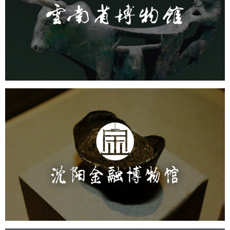
文化艺术
博物馆
博物馆网站建设
智慧博物馆
沈阳金融博物馆
文化艺术
博物馆
博物馆网站建设
智慧博物馆
文创商城