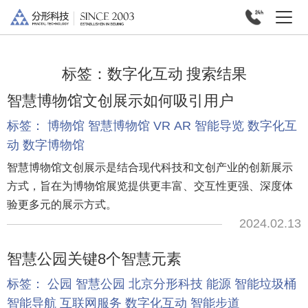
标签：
数字化互动
搜索结果
智慧博物馆文创展示如何吸引用户
标签：
博物馆
智慧博物馆
VR
AR
智能导览
数字化互
动
数字博物馆
智慧博物馆文创展示是结合现代科技和文创产业的创新展示
方式，旨在为博物馆展览提供更丰富、交互性更强、深度体
验更多元的展示方式。
2024.02.13
智慧公园关键8个智慧元素
标签：
公园
智慧公园
北京分形科技
能源
智能垃圾桶
智能导航
互联网服务
数字化互动
智能步道