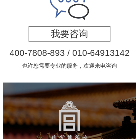
我要咨询
400-7808-893 / 010-64913142
也许您需要专业的服务，欢迎来电咨询
故宫博物院
文化艺术
博物馆
智慧博物馆
博物馆网站建设