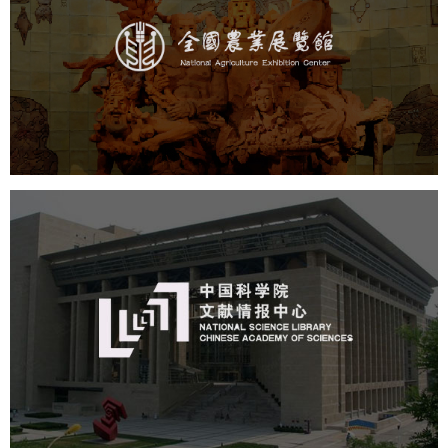
文化艺术
展馆网站建设
博物馆展厅设计
数字博物馆建设
展厅空间设计
企业展厅设计
公司展厅设计
北京展厅设计
产品展厅设计
中国科学院文献情报中心
机构组织
网站建设
虚拟展厅
博物馆展厅设计
数字博物馆建设
展厅空间设计
北京展厅设计
产品展厅设计
企业展厅设计
公司展厅设计