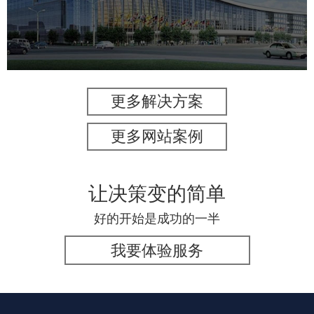
服务行业
专业服务
网站建设
网站设计
更多解决方案
更多网站案例
让决策变的简单
好的开始是成功的一半
我要体验服务