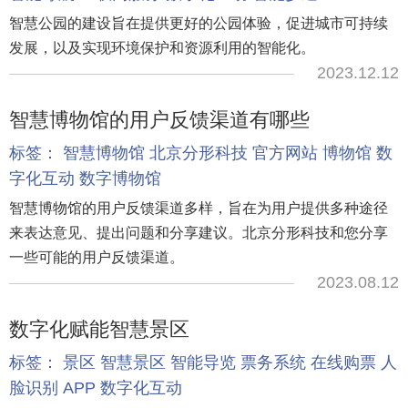
智慧公园的建设旨在提供更好的公园体验，促进城市可持续
发展，以及实现环境保护和资源利用的智能化。
2023.12.12
智慧博物馆的用户反馈渠道有哪些
标签：
智慧博物馆
北京分形科技
官方网站
博物馆
数
字化互动
数字博物馆
智慧博物馆的用户反馈渠道多样，旨在为用户提供多种途径
来表达意见、提出问题和分享建议。北京分形科技和您分享
一些可能的用户反馈渠道。
2023.08.12
数字化赋能智慧景区
标签：
景区
智慧景区
智能导览
票务系统
在线购票
人
脸识别
APP
数字化互动