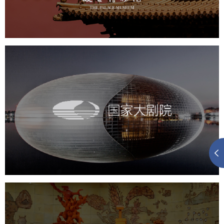
景区网站建设
文创商城
万能专题
网站代运营
国家大剧院
文化艺术
剧院
智慧展馆
展馆网站建设
农业展览馆