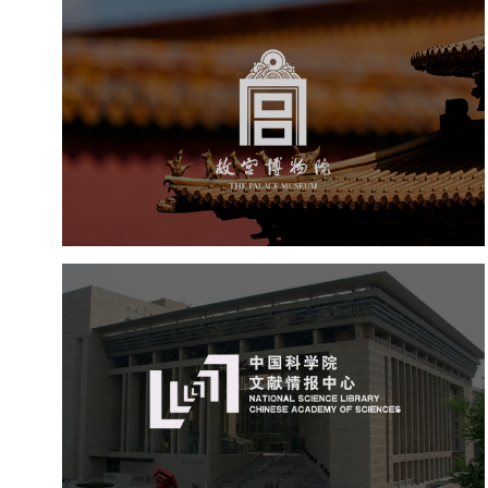
故宫博物院
文化艺术
博物馆
智慧博物馆
博物馆网站建设
景区网站建设
文创商城
万能专题
网站代运营
中国科学院文献情报中心
机构组织
网站建设
虚拟展厅
博物馆展厅设计
数字博物馆建设
展厅空间设计
北京展厅设计
产品展厅设计