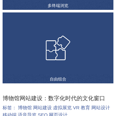
多终端浏览
自由组合
博物馆网站建设：数字化时代的文化窗口
标签：
博物馆
网站建设
虚拟展览
VR
教育
网站设计
移动端
语音导览
SEO
网页设计