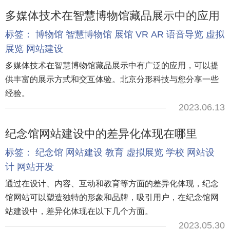
多媒体技术在智慧博物馆藏品展示中的应用
标签：
博物馆
智慧博物馆
展馆
VR
AR
语音导览
虚拟
展览
网站建设
多媒体技术在智慧博物馆藏品展示中有广泛的应用，可以提
供丰富的展示方式和交互体验。北京分形科技与您分享一些
经验。
2023.06.13
纪念馆网站建设中的差异化体现在哪里
标签：
纪念馆
网站建设
教育
虚拟展览
学校
网站设
计
网站开发
通过在设计、内容、互动和教育等方面的差异化体现，纪念
馆网站可以塑造独特的形象和品牌，吸引用户，在纪念馆网
站建设中，差异化体现在以下几个方面。
2023.05.30