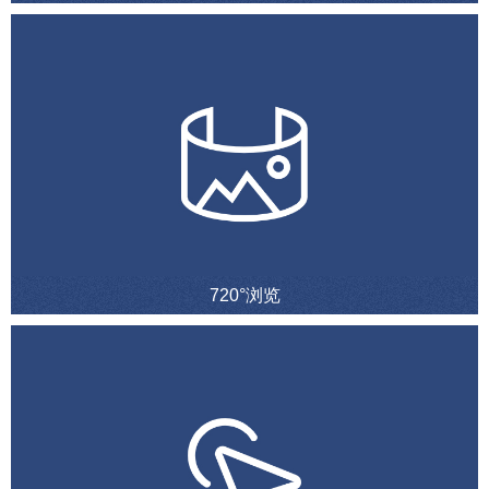
720°浏览