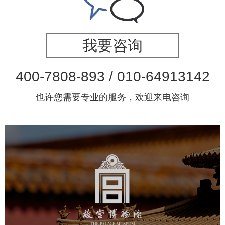
我要咨询
400-7808-893 / 010-64913142
也许您需要专业的服务，欢迎来电咨询
故宫博物院
文化艺术
博物馆
智慧博物馆
博物馆网站建设
景区网站建设
文创商城
万能专题
网站代运营