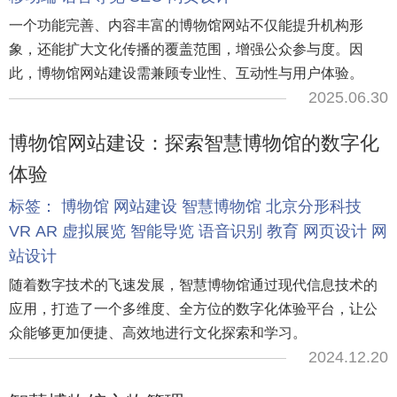
一个功能完善、内容丰富的博物馆网站不仅能提升机构形
象，还能扩大文化传播的覆盖范围，增强公众参与度。因
此，博物馆网站建设需兼顾专业性、互动性与用户体验。
2025.06.30
博物馆网站建设：探索智慧博物馆的数字化
体验
标签：
博物馆
网站建设
智慧博物馆
北京分形科技
VR
AR
虚拟展览
智能导览
语音识别
教育
网页设计
网
站设计
随着数字技术的飞速发展，智慧博物馆通过现代信息技术的
应用，打造了一个多维度、全方位的数字化体验平台，让公
众能够更加便捷、高效地进行文化探索和学习。
2024.12.20