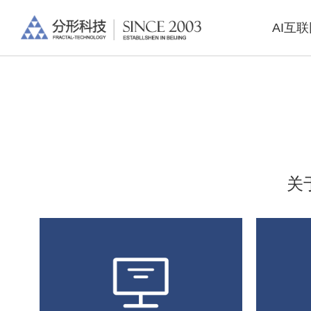
AI互
关