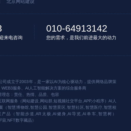
园
北京网站建设
3
010-64913142
迎来电咨询
您的需求，是我们前进最大的动力
司成立于2003年，是一家以AI为核心驱动力，提供网络品牌策
、WEB3服务、AI人工智能解决方案的综合服务商
营理念：责任、热情、品质、包容
互联网服务（网站建设,网站群,短视频社交平台,APP,小程序）AI人
（智慧博物馆,智慧公园,智慧景区,智慧社区,智慧医疗,智慧校
联产品（智能步道,AR太极,AI健身,AI导览,AI单车,智慧树）
宇宙,NFT数字藏品）