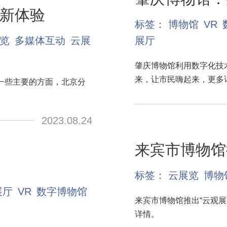
新体验
标签：
博物馆
VR
览
多媒体互动
云展
展厅
肇庆博物馆利用数字化技
来，让市民嗨起来，更多
一些主要的方面，北京分
2023.08.24
来宾市博物馆
标签：
云展览
博物
展厅
VR
数字博物馆
来宾市博物馆推出“云观
详情。