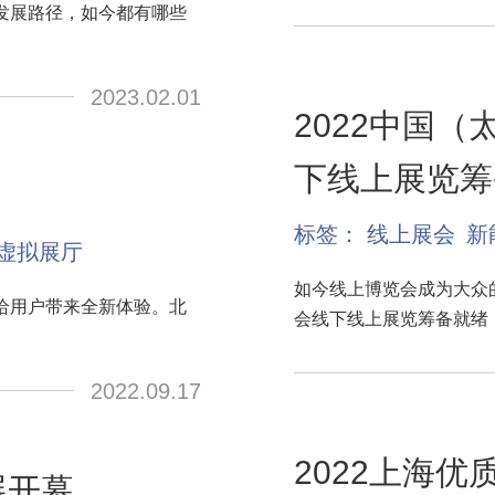
发展路径，如今都有哪些
2023.02.01
2022中国
下线上展览筹
标签：
线上展会
新
虚拟展厅
如今线上博览会成为大众
给用户带来全新体验。北
会线下线上展览筹备就绪
2022.09.17
2022上海
展开幕