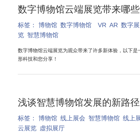
数字博物馆云端展览带来哪些
标签：
博物馆
数字博物馆
VR
AR
数字展
览
智慧博物馆
数字博物馆云端展览为观众带来了许多新体验，以下是
形科技和您分享！
浅谈智慧博物馆发展的新路径
标签：
博物馆
线上展会
智慧博物馆
线上
云展览
虚拟展厅