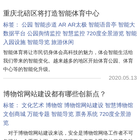
重庆北碚区将打造智能体育中心
标签：
公园
智能步道
AR
AR太极
智能语音亭
智能大
数据平台
公园舆情监控
智慧监控
720度全景游览
智能
入园设施
智能导览
旅游休闲
智能体育将让市民切身体会高科技的魅力，体会智能生活给
我们带来的智能变化。越来越多的地区开始体育公园、体育
中心等的智能化升级。
2020.05.13
博物馆网站建设都有哪些创新点？
标签：
文化艺术
博物馆
博物馆网站建设
智慧博物馆
文创商城
万能专题
智能导览
票务系统
720度全景游
览
对于博物馆网站建设来说，安全是博物馆网络工作者不可