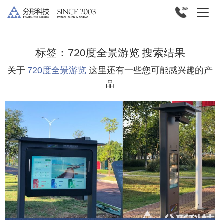
标签：
720度全景游览
搜索结果
关于
720度全景游览
这里还有一些您可能感兴趣的产
品