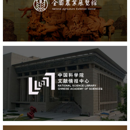
文化艺术
展馆网站建设
博物馆展厅设计
数字博物馆建设
展厅空间设计
企业展厅设计
公司展厅设计
北京展厅设计
产品展厅设计
中国科学院文献情报中心
机构组织
网站建设
虚拟展厅
博物馆展厅设计
数字博物馆建设
展厅空间设计
北京展厅设计
产品展厅设计
企业展厅设计
公司展厅设计