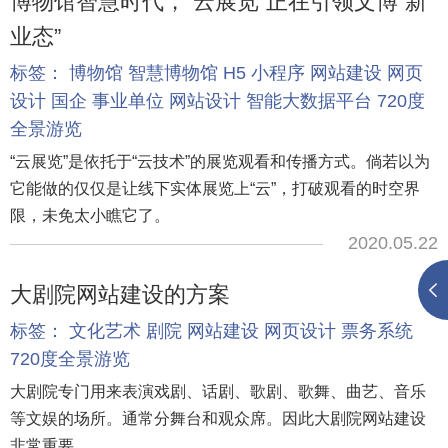
博物馆智慧时代，“云展览”正在引领文博“新
业态”
标签：
博物馆
智慧博物馆
H5
小程序
网站建设
网页
设计
国企
事业单位
网站设计
智能大数据平台
720度
全景游览
“云展览”是依托于“云技术”的展览观看和传播方式。倘若以为
它能做的仅仅是让线下实体展览上“云”，打破观看的时空界
限，未免太小瞧它了。
2020.05.22
大剧院网站建设的方案
标签：
文化艺术
剧院
网站建设
网页设计
票务系统
720度全景游览
大剧院专门用来表演戏剧、话剧、歌剧、歌舞、曲艺、音乐
等文娱的场所。通常分舞台和观众席。因此大剧院网站建设
非常重要。