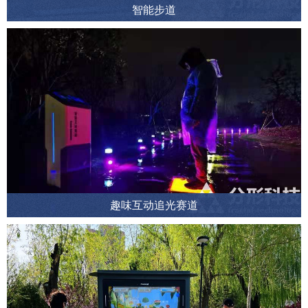
智能步道
趣味互动追光赛道