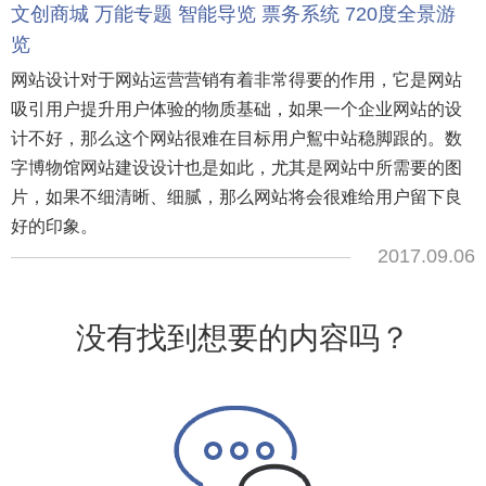
文创商城
万能专题
智能导览
票务系统
720度全景游
览
网站设计对于网站运营营销有着非常得要的作用，它是网站
吸引用户提升用户体验的物质基础，如果一个企业网站的设
计不好，那么这个网站很难在目标用户鴽中站稳脚跟的。数
字博物馆网站建设设计也是如此，尤其是网站中所需要的图
片，如果不细清晰、细腻，那么网站将会很难给用户留下良
好的印象。
2017.09.06
没有找到想要的内容吗？