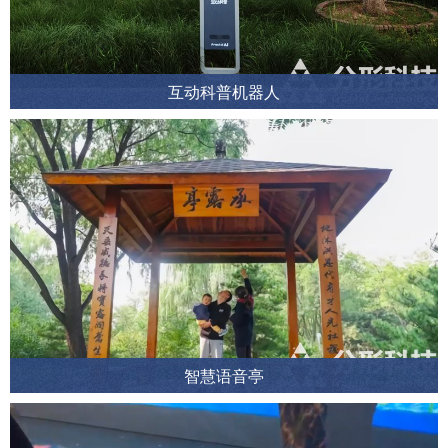
互动科普机器人
智慧语音亭