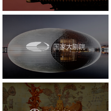
国家大剧院
文化艺术
剧院
智慧展馆
展馆网站建设
农业展览馆