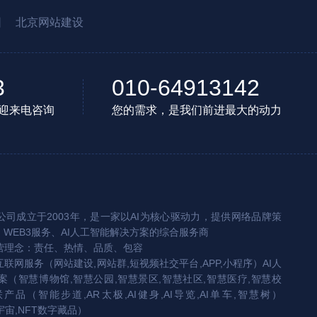
园
北京网站建设
3
010-64913142
迎来电咨询
您的需求，是我们前进最大的动力
司成立于2003年，是一家以AI为核心驱动力，提供网络品牌策
、WEB3服务、AI人工智能解决方案的综合服务商
营理念：责任、热情、品质、包容
互联网服务（网站建设,网站群,短视频社交平台,APP,小程序）AI人
（智慧博物馆,智慧公园,智慧景区,智慧社区,智慧医疗,智慧校
联产品（智能步道,AR太极,AI健身,AI导览,AI单车,智慧树）
宇宙,NFT数字藏品）