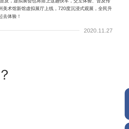
渐普及，虚拟展会也将搭上这趟快车，交互体验、普及传
州美术馆新馆虚拟展厅上线，720度沉浸式观展，全民升
起去体验！
2020.11.27
？