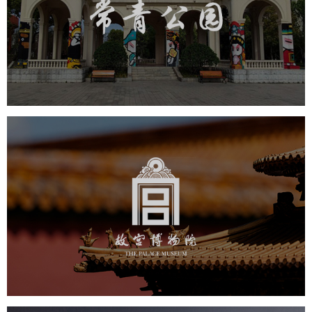
旅游休闲
智慧公园
智能步道
AR互动大屏
智慧公园综合管理系统
元宇宙定制开发
元宇宙建设
元宇宙平台建设
元宇宙系统搭建
元宇宙系统建设
故宫博物院
文化艺术
博物馆
智慧博物馆
博物馆网站建设
景区网站建设
文创商城
万能专题
网站代运营