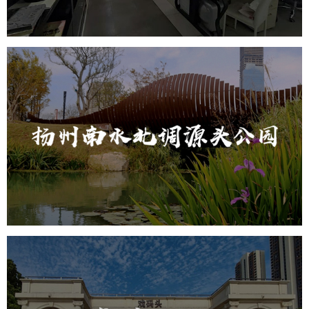
元宇宙系统搭建
元宇宙系统建设
元宇宙建设
扬州南水北调源头公园
智慧公园
AR太极
智能语音亭
智能大数据平台
元宇宙定制开发
元宇宙平台建设
元宇宙系统搭建
元宇宙系统建设
元宇宙建设
武汉常青公园