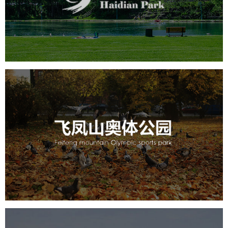
旅游休闲
公园
AI人工智能
智慧公园
智能步道
智能大数据平台
AR太极
智能语音亭
飞凤山奥体公园
旅游休闲
公园
AI人工智能
智慧公园
智慧体育公园
智能步道
智能大数据平台
AR太极
智能体测