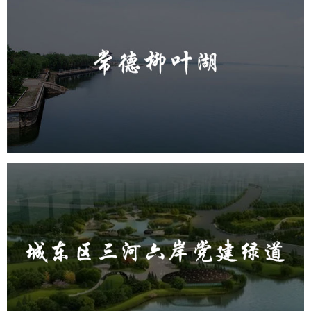
常德柳叶湖
旅游休闲
公园
AI人工智能
智慧公园
智能步道
智能大数据平台
城东区三河六岸党建绿道
旅游休闲
公园
AI人工智能
智慧公园
智能步道
AR太极
智能大数据平台