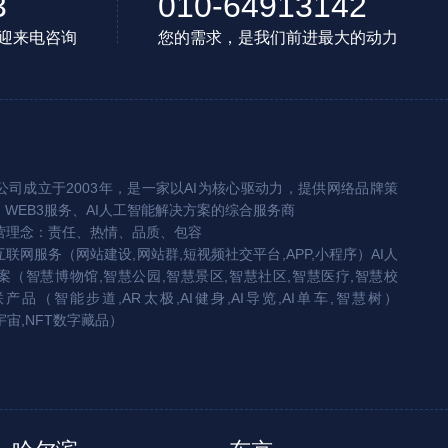
3
010-64913142
迎来电咨询
您的需求，是我们前进最大的动力
司成立于2003年，是一家以AI为核心驱动力，提供网络品牌策
、WEB3服务、AI人工智能解决方案的综合服务商
营理念：责任、热情、品质、包容
互联网服务（网站建设,网站群,短视频社交平台,APP,小程序）AI人
（智慧博物馆,智慧公园,智慧景区,智慧社区,智慧医疗,智慧校
联产品（智能步道,AR太极,AI健身,AI导览,AI单车,智慧树）
宇宙,NFT数字藏品）